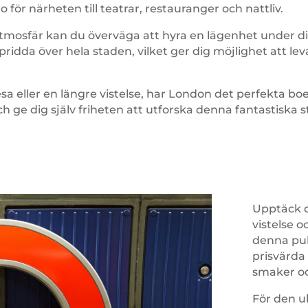
ör närheten till teatrar, restauranger och nattliv.
tmosfär kan du överväga att hyra en lägenhet under din
ridda över hela staden, vilket ger dig möjlighet att le
eller en längre vistelse, har London det perfekta boen
 ge dig själv friheten att utforska denna fantastiska st
Upptäck d
vistelse 
denna puls
prisvärda 
smaker o
För den u