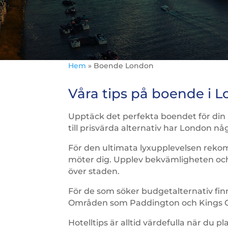
Hem
»
Boende London
Våra tips på boende i 
Upptäck det perfekta boendet för din 
till prisvärda alternativ har London n
För den ultimata lyxupplevelsen rekomm
möter dig. Upplev bekvämligheten och 
över staden.
För de som söker budgetalternativ fin
Områden som Paddington och Kings Cro
Hotelltips är alltid värdefulla när du p