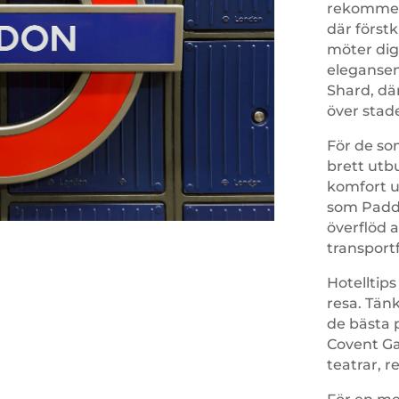
rekommend
där förstk
möter dig
elegansen
Shard, där
över stad
För de so
brett utb
komfort 
som Paddi
överflöd 
transport
Hotelltips
resa. Tänk
de bästa 
Covent Gar
teatrar, r