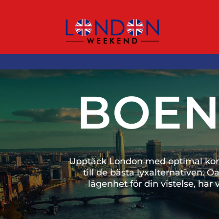
BOEN
Upptäck London med optimal komfor
till de bästa lyxalternativen. O
lägenhet för din vistelse, ha