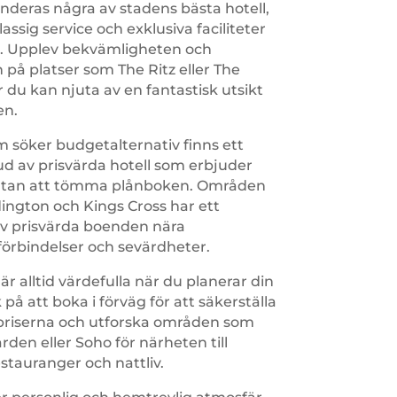
eras några av stadens bästa hotell,
lassig service och exklusiva faciliteter
. Upplev bekvämligheten och
 på platser som The Ritz eller The
 du kan njuta av en fantastisk utsikt
en.
m söker budgetalternativ finns ett
ud av prisvärda hotell som erbjuder
utan att tömma plånboken. Områden
ngton och Kings Cross har ett
av prisvärda boenden nära
förbindelser och sevärdheter.
 är alltid värdefulla när du planerar din
 på att boka i förväg för att säkerställa
priserna och utforska områden som
den eller Soho för närheten till
estauranger och nattliv.