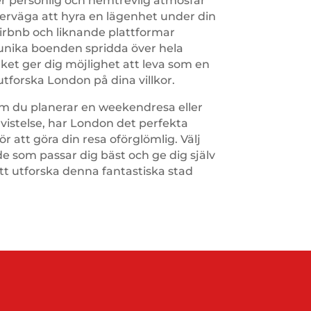
r personlig och hemtrevlig atmosfär
erväga att hyra en lägenhet under din
 Airbnb och liknande plattformar
unika boenden spridda över hela
lket ger dig möjlighet att leva som en
utforska London på dina villkor.
m du planerar en weekendresa eller
 vistelse, har London det perfekta
r att göra din resa oförglömlig. Välj
e som passar dig bäst och ge dig själv
att utforska denna fantastiska stad