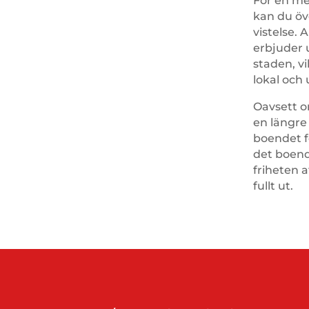
För en me
kan du öv
vistelse.
erbjuder 
staden, vi
lokal och 
Oavsett o
en längre
boendet fö
det boend
friheten 
fullt ut.