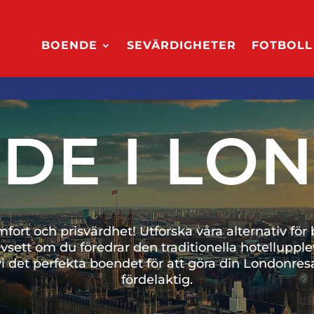
BOENDE
SEVÄRDIGHETER
FOTBOLL
DE I LO
t och prisvärdhet! Utforska våra alternativ för bo
avsett om du föredrar den traditionella hotellupple
r vi det perfekta boendet för att göra din London
fördelaktig.