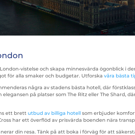
London
London-vistelse och skapa minnesvärda ögonblick i den
ågot för alla smaker och budgetar. Utforska
våra bästa t
enderas några av stadens bästa hotell, där förstklassig
elegansen på platser som The Ritz eller The Shard, där 
ns ett brett
utbud av billiga hotell
som erbjuder komfor
ss har ett överflöd av prisvärda boenden nära transp
lanerar din resa. Tänk på att boka i förväg för att säkers