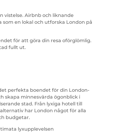
 vistelse. Airbnb och liknande
va som en lokal och utforska London på
det för att göra din resa oförglömlig.
ad fullt ut.
et perfekta boendet för din London-
och skapa minnesvärda ögonblick i
erande stad. Från lyxiga hotell till
alternativ har London något för alla
ch budgetar.
ltimata lyxupplevelsen