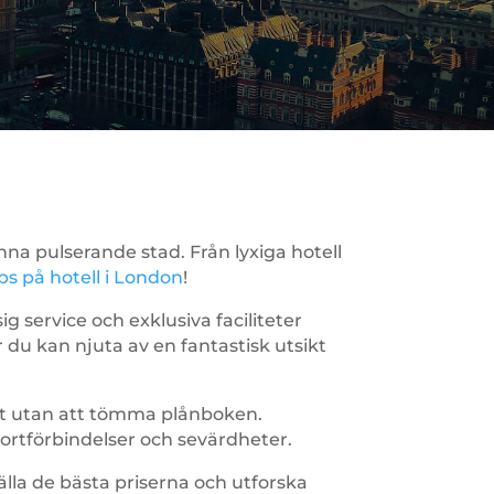
na pulserande stad. Från lyxiga hotell
ips på hotell i London
!
 service och exklusiva faciliteter
du kan njuta av en fantastisk utsikt
t utan att tömma plånboken.
ortförbindelser och sevärdheter.
tälla de bästa priserna och utforska